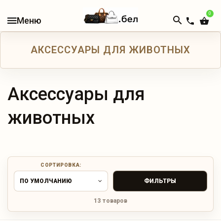
0
В
НАЛИЧИИ
АКСЕССУАРЫ ДЛЯ ЖИВОТНЫХ
КАТАЛОГ
ЖЕНСКИЕ
СУМКИ
Аксессуары для
животных
МУЖСКИЕ
СУМКИ
ДОРОЖНЫЕ
СУМКИ
СОРТИРОВКА:
ПО УМОЛЧАНИЮ
ФИЛЬТРЫ
РЮКЗАКИ
13 товаров
КОШЕЛЬКИ
И