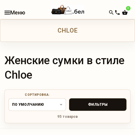
0
В
НАЛИЧИИ
CHLOE
КАТАЛОГ
ЖЕНСКИЕ
СУМКИ
Женские сумки в стиле
МУЖСКИЕ
Chloe
СУМКИ
ДОРОЖНЫЕ
СОРТИРОВКА:
СУМКИ
ПО УМОЛЧАНИЮ
ФИЛЬТРЫ
РЮКЗАКИ
95 товаров
КОШЕЛЬКИ
И