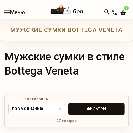
0
В
НАЛИЧИИ
МУЖСКИЕ СУМКИ BOTTEGA VENETA
КАТАЛОГ
ЖЕНСКИЕ
СУМКИ
Мужские сумки в стиле
Bottega Veneta
МУЖСКИЕ
СУМКИ
ДОРОЖНЫЕ
СУМКИ
СОРТИРОВКА:
ПО УМОЛЧАНИЮ
ФИЛЬТРЫ
РЮКЗАКИ
27 товаров
КОШЕЛЬКИ
И