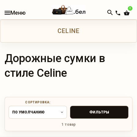
0
В
НАЛИЧИИ
CELINE
КАТАЛОГ
ЖЕНСКИЕ
СУМКИ
Дорожные сумки в
стиле Celine
МУЖСКИЕ
СУМКИ
ДОРОЖНЫЕ
СУМКИ
СОРТИРОВКА:
ПО УМОЛЧАНИЮ
ФИЛЬТРЫ
РЮКЗАКИ
1 товар
КОШЕЛЬКИ
И