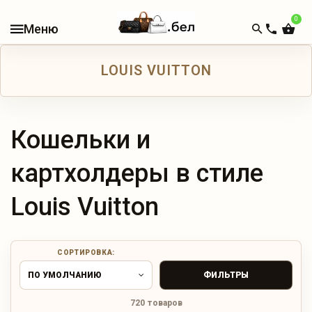
0
В
НАЛИЧИИ
LOUIS VUITTON
КАТАЛОГ
ЖЕНСКИЕ
СУМКИ
Кошельки и
МУЖСКИЕ
картхолдеры в стиле
СУМКИ
Louis Vuitton
ДОРОЖНЫЕ
СУМКИ
СОРТИРОВКА:
РЮКЗАКИ
ПО УМОЛЧАНИЮ
ФИЛЬТРЫ
КОШЕЛЬКИ
720 товаров
И