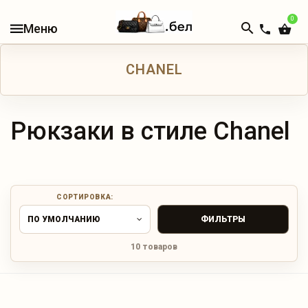
0
В
НАЛИЧИИ
CHANEL
КАТАЛОГ
ЖЕНСКИЕ
СУМКИ
Рюкзаки в стиле Chanel
МУЖСКИЕ
СУМКИ
СОРТИРОВКА:
ДОРОЖНЫЕ
СУМКИ
ПО УМОЛЧАНИЮ
ФИЛЬТРЫ
10 товаров
РЮКЗАКИ
КОШЕЛЬКИ
И