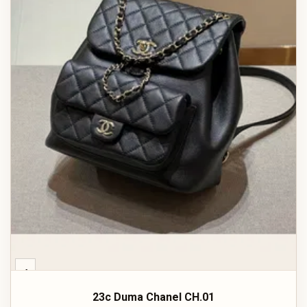
‹
23c Duma Chanel CH.01