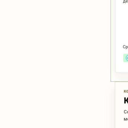
де
Ср
К
С
м