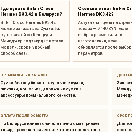
Где купить Birkin Croco
Сколько стоит Birkin C
Hermes BK3.42 в Беларуси?
Hermes BK3.42?
Birkin Croco Hermes BK3.42
Актуальная цена на стран
можно заказать на Сумки.бел
товара — 9 140 BYN. Если
с доставкой по Беларуси.
выбран размер или тип
Менеджер подтвердит детали
изготовления, цена
модели, срок и удобный
обновляется после выбор
способ связи.
параметров.
ПРЕМИАЛЬНЫЙ КАТАЛОГ
ДОСТАВ
Сумки.бел подбирает актуальные сумки,
Заказы
рюкзаки, кошельки, дорожные сумки и
Междун
аксессуары премиального качества.
менедж
ОПЛАТА ПОСЛЕ ОСМОТРА
СРОК П
По Беларуси клиент сначала лично осматривает
Для то
товар, проверяет качество и только после этого
состав