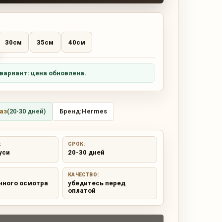
30см
35см
40см
вариант: цена обновлена.
аз
(20-30 дней)
Бренд:
Hermes
:
СРОК:
уси
20-30 дней
КАЧЕСТВО:
чного осмотра
убедитесь перед
оплатой