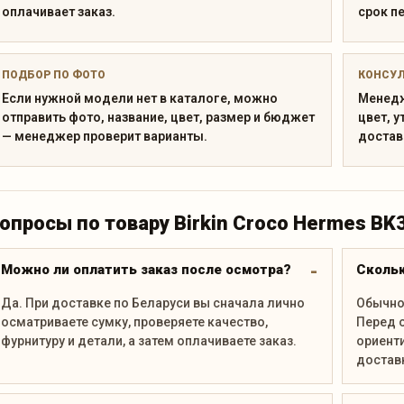
оплачивает заказ.
срок п
ПОДБОР ПО ФОТО
КОНСУ
Если нужной модели нет в каталоге, можно
Менедж
отправить фото, название, цвет, размер и бюджет
цвет, у
— менеджер проверит варианты.
достав
опросы по товару Birkin Croco Hermes BK
Можно ли оплатить заказ после осмотра?
Скольк
Да. При доставке по Беларуси вы сначала лично
Обычно 
осматриваете сумку, проверяете качество,
Перед 
фурнитуру и детали, а затем оплачиваете заказ.
ориенти
достав