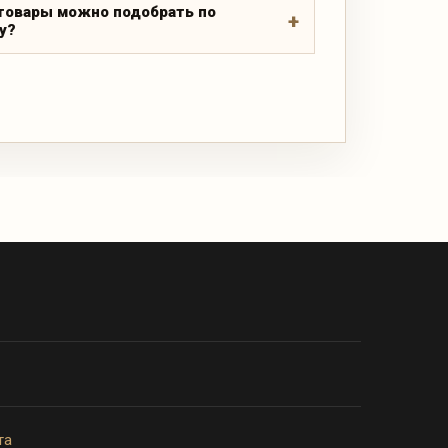
товары можно подобрать по
у?
та