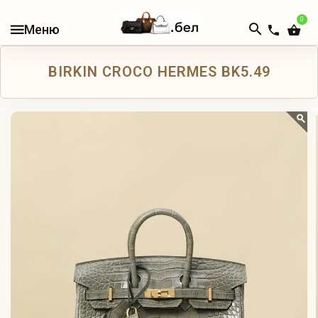
0
В
НАЛИЧИИ
BIRKIN CROCO HERMES BK5.49
КАТАЛОГ
ЖЕНСКИЕ
СУМКИ
МУЖСКИЕ
СУМКИ
ДОРОЖНЫЕ
СУМКИ
РЮКЗАКИ
КОШЕЛЬКИ
И