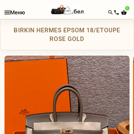
0
В
НАЛИЧИИ
BIRKIN HERMES EPSOM 18/ETOUPE
КАТАЛОГ
ROSE GOLD
ЖЕНСКИЕ
СУМКИ
МУЖСКИЕ
СУМКИ
ДОРОЖНЫЕ
СУМКИ
РЮКЗАКИ
КОШЕЛЬКИ
И