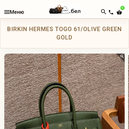
0
В
НАЛИЧИИ
BIRKIN HERMES TOGO 61/OLIVE GREEN
КАТАЛОГ
GOLD
ЖЕНСКИЕ
СУМКИ
МУЖСКИЕ
СУМКИ
ДОРОЖНЫЕ
СУМКИ
РЮКЗАКИ
КОШЕЛЬКИ
И