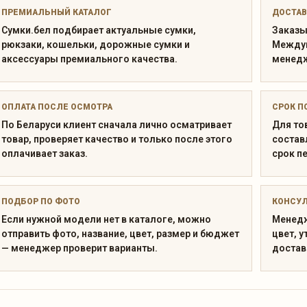
ПРЕМИАЛЬНЫЙ КАТАЛОГ
ДОСТАВ
Сумки.бел подбирает актуальные сумки,
Заказы
рюкзаки, кошельки, дорожные сумки и
Междун
аксессуары премиального качества.
менедж
ОПЛАТА ПОСЛЕ ОСМОТРА
СРОК П
По Беларуси клиент сначала лично осматривает
Для то
товар, проверяет качество и только после этого
состав
оплачивает заказ.
срок п
ПОДБОР ПО ФОТО
КОНСУ
Если нужной модели нет в каталоге, можно
Менедж
отправить фото, название, цвет, размер и бюджет
цвет, у
— менеджер проверит варианты.
достав