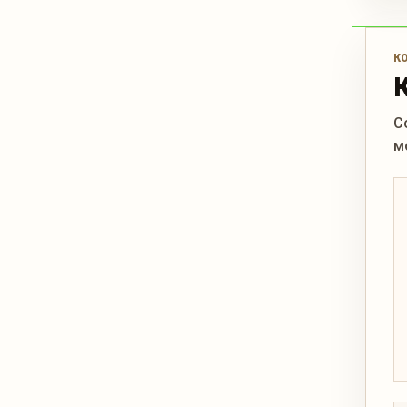
К
С
м