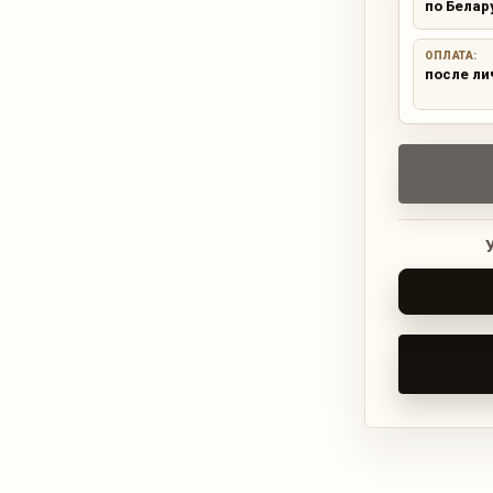
по Белар
ОПЛАТА:
после ли