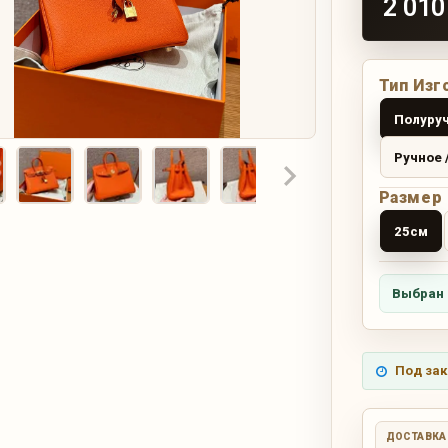
2 010
Тип Изг
Полуруч
Ручное 
Размер
25см
Выбран 
Под зак
ДОСТАВКА