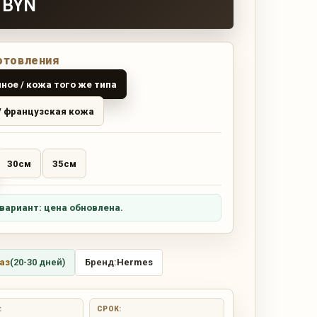
 BYN
отовления
ное / кожа того же типа
/ французская кожа
30см
35см
вариант: цена обновлена.
аз
(20-30 дней)
Бренд:
Hermes
:
СРОК: