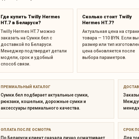
Где купить Twilly Hermes
Сколько стоит Twilly
HT.7 в Беларуси?
Hermes HT.7?
Twilly Hermes HT.7 можно
Актуальная цена на стран
заказать на Сумки.бел с
товара — 110 BYN. Если в
доставкой по Беларуси.
размер или тип изготовле
Менеджер подтвердит детали
цена обновляется после
модели, срок и удобный
выбора параметров.
способ связи.
ПРЕМИАЛЬНЫЙ КАТАЛОГ
ДОСТАВ
Сумки.бел подбирает актуальные сумки,
Заказы
рюкзаки, кошельки, дорожные сумки и
Междун
аксессуары премиального качества.
менедж
ОПЛАТА ПОСЛЕ ОСМОТРА
СРОК П
По Беларуси клиент сначала лично осматривает
Для то