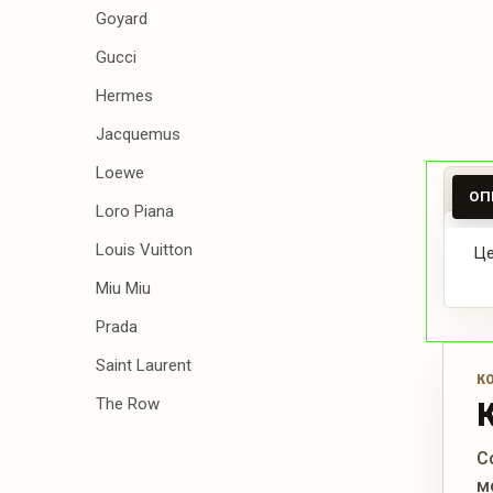
Goyard
Gucci
Hermes
Jacquemus
Loewe
ОП
Loro Piana
Louis Vuitton
Це
Miu Miu
Prada
Saint Laurent
К
The Row
С
м