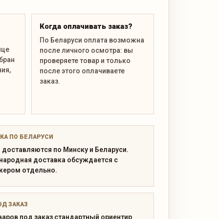
Когда оплачивать заказ?
По Беларуси оплата возможна
ице
после личного осмотра: вы
ыбран
проверяете товар и только
ния,
после этого оплачиваете
заказ.
КА ПО БЕЛАРУСИ
 доставляются по Минску и Беларуси.
ародная доставка обсуждается с
ером отдельно.
ОД ЗАКАЗ
варов под заказ стандартный ориентир